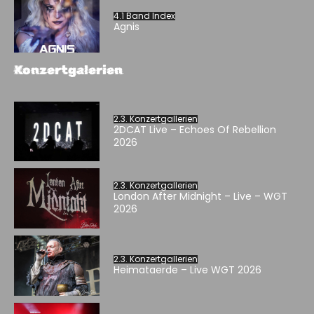
4.1 Band Index
Agnis
Konzertgalerien
2.3. Konzertgallerien
2DCAT Live – Echoes Of Rebellion
2026
2.3. Konzertgallerien
London After Midnight – Live – WGT
2026
2.3. Konzertgallerien
Heimataerde – Live WGT 2026