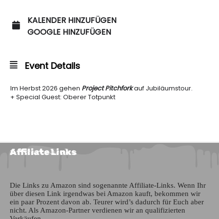
KALENDER HINZUFÜGEN
GOOGLE HINZUFÜGEN
Event Details
Im Herbst 2026 gehen
Project Pitchfork
auf Jubiläumstour.
+ Special Guest: Oberer Totpunkt
Affiliate Links
Die Links zu Amazon sind sogenannte Affiliate-Links. Wenn Ihr
über diesen Link irgendwas bei Amazon kauft, bekommen wir
ein paar Prozent davon ab. Teurer wird’s dadurch für Euch aber
nicht. Als Amazon-Partner verdienen wir an qualifizierten
Verkäufen.