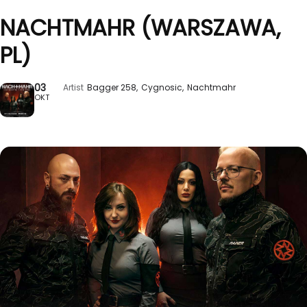
NACHTMAHR (WARSZAWA,
PL)
03
Artist
Bagger 258,
Cygnosic,
Nachtmahr
OKT