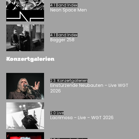
4.1 Band Index
Neon Space Men
4.1 Band Index
Bagger 258
Konzertgalerien
2.3. Konzertgallerien
Einstürzende Neubauten – Live WGT
2026
2.0 Live
Lacrimosa – Live – WGT 2026