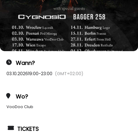
Wann?
03.10.2026
19:00
-
23:00
(GMT+02:00)
Wo?
VooDoo Club
TICKETS