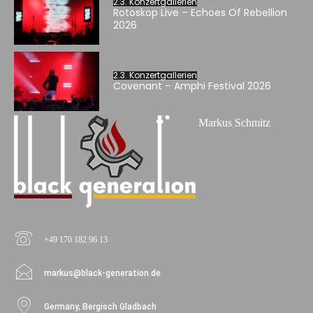
2.3. Konzertgallerien
Rotoskop Live – Echoes Of Rebellion
2026
2.3. Konzertgallerien
Covenant – Amphi Festival 2026
Markus Schmitz
+49 170 182 96 13
markus@black-generation.de
Germany, Bergisch Gladbach