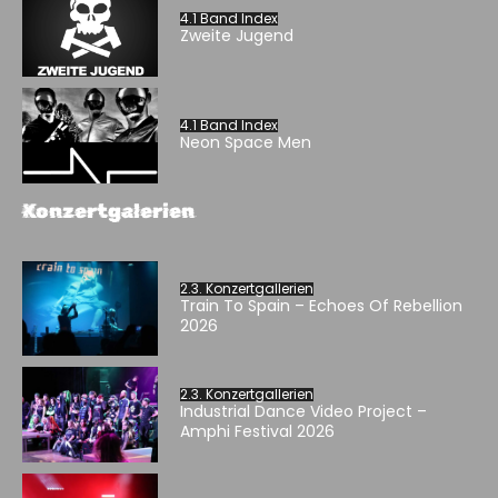
4.1 Band Index
Zweite Jugend
4.1 Band Index
Neon Space Men
Konzertgalerien
2.3. Konzertgallerien
Train To Spain – Echoes Of Rebellion
2026
2.3. Konzertgallerien
Industrial Dance Video Project –
Amphi Festival 2026