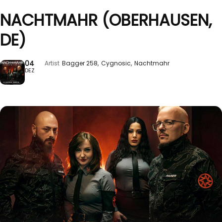
NACHTMAHR (OBERHAUSEN,
DE)
04
Artist
Bagger 258,
Cygnosic,
Nachtmahr
DEZ