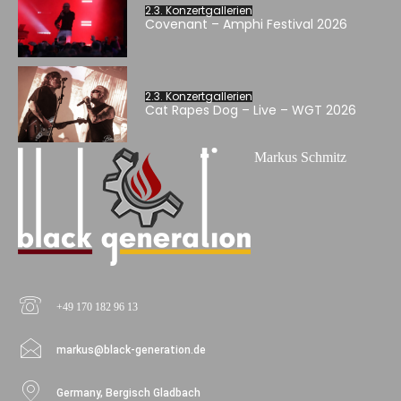
2.3. Konzertgallerien
Covenant – Amphi Festival 2026
2.3. Konzertgallerien
Cat Rapes Dog – Live – WGT 2026
Markus Schmitz
+49 170 182 96 13
markus@black-generation.de
Germany, Bergisch Gladbach