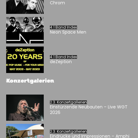
Chrom
4.1 Band Index
Neon Space Men
4.1 Band Index
deZeption
Konzertgalerien
2.3. Konzertgallerien
Einstürzende Neubauten – Live WGT
2026
2.3. Konzertgallerien
Eindrücke und Impressionen – Amphi