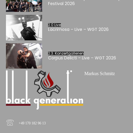
Festival 2026
2.0 Live
Lacrimosa – Live – WGT 2026
2.3. Konzertgallerien
Corpus Delicti – Live – WGT 2026
Markus Schmitz
+49 170 182 96 13