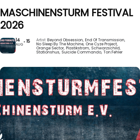
MASCHINENSTURM FESTIVAL
2026
14
Artist
Beyond Obsession,
End Of Transmission,
15
No Sleep By The Machine,
One Cyze Project,
AUG
Orange Sector,
Plastikstrom,
Schwarzschild,
Stationshus,
Suicide Commando,
Ton:Fehler