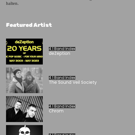
halten.
Featured Artist
4.1 Band Index
deZeption
4.1 Band Index
The Sound Veil Society
4.1 Band Index
Chrom