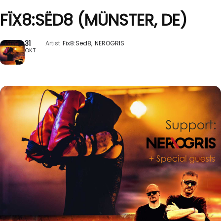
FÏX8:SËD8 (MÜNSTER, DE)
31
Artist
Fix8:Sed8,
NEROGRIS
OKT