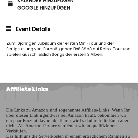
KALENDER HINZUFÜGEN
GOOGLE HINZUFÜGEN
Event Details
Zum 10jährigen Jubiläum der ersten Mini-Tour und der
Fertigstellung von ‘Foren6’ gehen Fïx8:Sëd8 auf Retro-Tour und
spielen ausschließlich Songs der ersten 3 Alben.
Affiliate Links
Die Links zu Amazon sind sogenannte Affiliate-Links. Wenn Ihr
über diesen Link irgendwas bei Amazon kauft, bekommen wir
ein paar Prozent davon ab. Teurer wird’s dadurch für Euch aber
nicht. Als Amazon-Partner verdienen wir an qualifizierten
Verkäufen.
Das hilft uns die Serverkosten in einem erträglichem Rahmen zu