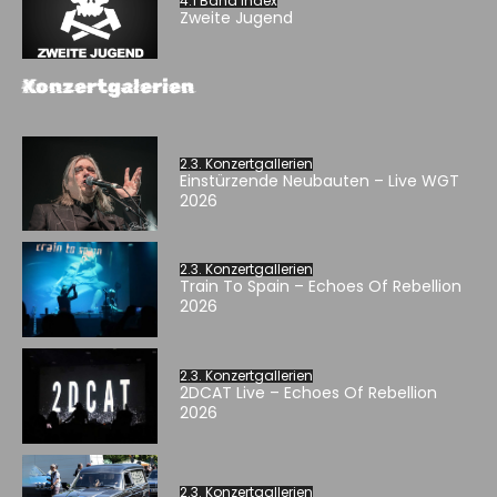
4.1 Band Index
Zweite Jugend
Konzertgalerien
2.3. Konzertgallerien
Einstürzende Neubauten – Live WGT
2026
2.3. Konzertgallerien
Train To Spain – Echoes Of Rebellion
2026
2.3. Konzertgallerien
2DCAT Live – Echoes Of Rebellion
2026
2.3. Konzertgallerien