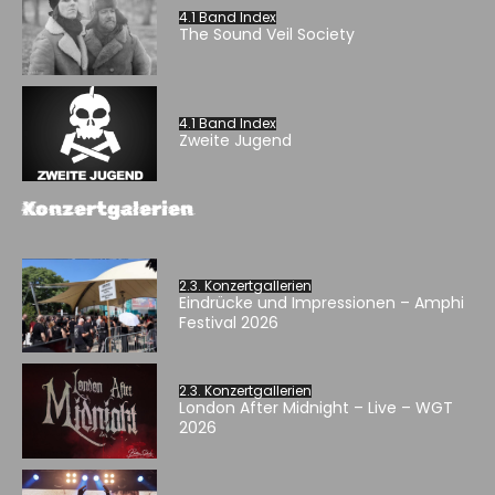
4.1 Band Index
The Sound Veil Society
4.1 Band Index
Zweite Jugend
Konzertgalerien
2.3. Konzertgallerien
Eindrücke und Impressionen – Amphi
Festival 2026
2.3. Konzertgallerien
London After Midnight – Live – WGT
2026