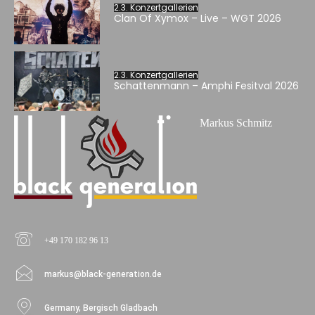
2.3. Konzertgallerien
Clan Of Xymox – Live – WGT 2026
2.3. Konzertgallerien
Schattenmann – Amphi Fesitval 2026
Markus Schmitz
+49 170 182 96 13
markus@black-generation.de
Germany, Bergisch Gladbach