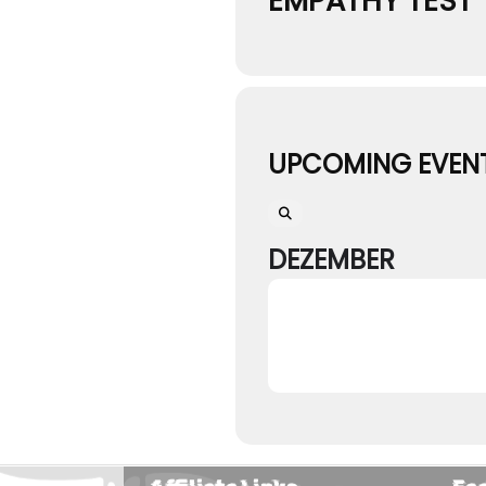
EMPATHY TEST
UPCOMING EVEN
DEZEMBER
25
DARKSTORM FESTIV
DEZ
Artist
Agonoize,
Battle Sc
0
ADD TO WISHLIS