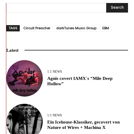
Search
TAGS
Circuit Preacher
darkTunes Music Group
EBM
Latest
1.1 NEWS
Agnis covert IAMX´s “Mile Deep
Hollow”
1.1 NEWS
Ein Icehouse-Klassiker, gecovert von
Nature of Wires + Machina X