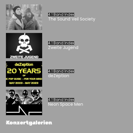
4.1 Band Index
The Sound Veil Society
4.1 Band Index
Zweite Jugend
4.1 Band Index
deZeption
4.1 Band Index
Neon Space Men
Konzertgalerien