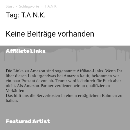
Start
Schlagworte
T.A.N.K.
Tag: T.A.N.K.
Keine Beiträge vorhanden
Affiliate Links
Die Links zu Amazon sind sogenannte Affiliate-Links. Wenn Ihr
über diesen Link irgendwas bei Amazon kauft, bekommen wir
ein paar Prozent davon ab. Teurer wird’s dadurch für Euch aber
nicht. Als Amazon-Partner verdienen wir an qualifizierten
Verkäufen.
Das hilft uns die Serverkosten in einem erträglichem Rahmen zu
halten.
Featured Artist