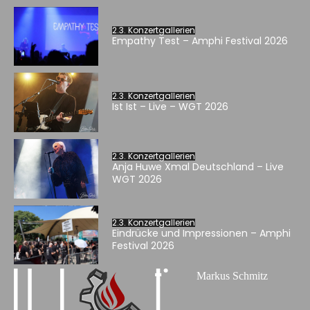
2.3. Konzertgallerien
Empathy Test – Amphi Festival 2026
2.3. Konzertgallerien
Ist Ist – Live – WGT 2026
2.3. Konzertgallerien
Anja Huwe Xmal Deutschland – Live
WGT 2026
2.3. Konzertgallerien
Eindrücke und Impressionen – Amphi
Festival 2026
Markus Schmitz