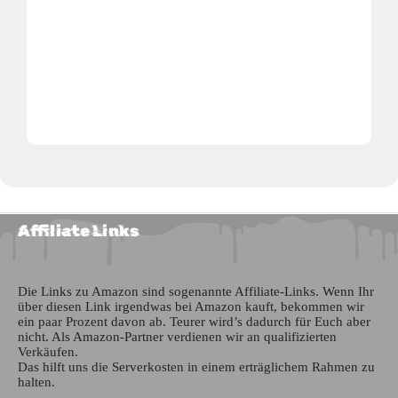
25
DEZ
DARKSTORM FESTIVAL 2026 (CHEMNITZ,
DE)
Artist
Agonoize,
Battle Scream,
Eisfabrik,
Emmon,
Empathy Test,
Frozen Plasma,
Hocico,
Ost+Front,
She Past Away,
Solar Fake
0
ADD TO WISHLIST
Affiliate Links
Die Links zu Amazon sind sogenannte Affiliate-Links. Wenn Ihr
über diesen Link irgendwas bei Amazon kauft, bekommen wir
ein paar Prozent davon ab. Teurer wird’s dadurch für Euch aber
nicht. Als Amazon-Partner verdienen wir an qualifizierten
Verkäufen.
Das hilft uns die Serverkosten in einem erträglichem Rahmen zu
halten.