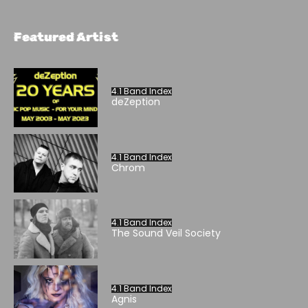
Featured Artist
4.1 Band Index
deZeption
4.1 Band Index
Chrom
4.1 Band Index
The Sound Veil Society
4.1 Band Index
Agnis