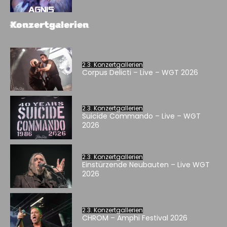
Konzertgalerien
2.3. Konzertgallerien
Corpus Delicti – Live – WGT 2026
2.3. Konzertgallerien
Suicide Commando – Live – WGT
2026
2.3. Konzertgallerien
Einstürzende Neubauten – Live WGT
2026
2.3. Konzertgallerien
CHROM – Amphi Festival 2026