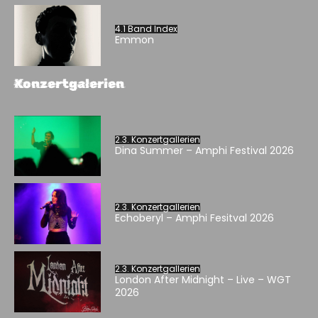
4.1 Band Index
Emmon
Konzertgalerien
2.3. Konzertgallerien
Dina Summer – Amphi Festival 2026
2.3. Konzertgallerien
Echoberyl – Amphi Fesitval 2026
2.3. Konzertgallerien
London After Midnight – Live – WGT
2026