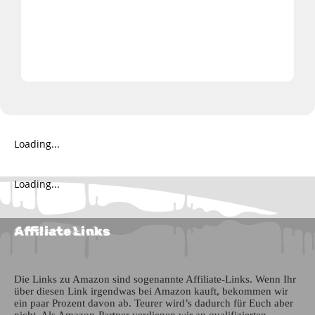
28
AUG
SYNTHIE-POP-NIGHT (WEISSENFELS, DE)
Artist
80s Express,
Camouflage,
De/Vision,
Kite
0
ADD TO WISHLIST
Loading...
Loading...
Affiliate Links
Die Links zu Amazon sind sogenannte Affiliate-Links. Wenn Ihr
über diesen Link irgendwas bei Amazon kauft, bekommen wir
ein paar Prozent davon ab. Teurer wird’s dadurch für Euch aber