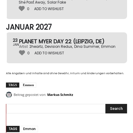
She Past Away,
Solar Fake
0
ADD TO WISHLIST
JANUAR 2027
23
PLANET MYER DAY 22 (LEIPZIG, DE)
JAN
Artist
2heartz,
Devision Redux,
Dina Summer,
Emmon
0
ADD TO WISHLIST
Alle Angaben und Inhalte sind ohne Gewähr, Irrtum und Änderungen vorbehalten.
TAGS
Emmon
Beitrag gepostet von:
Markus Schmitz
Search
TAGS
Emmon