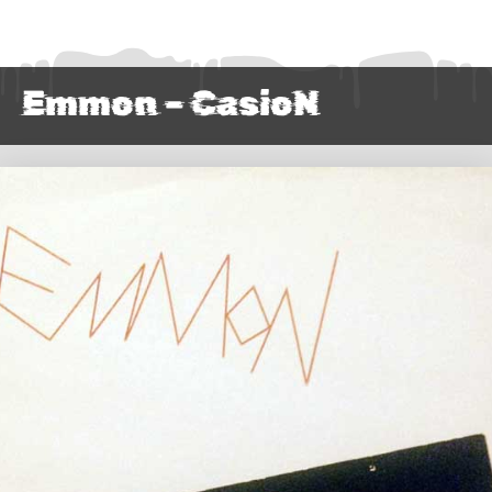
Emmon – CasioN