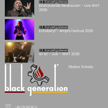
2.3. Konzertgallerien
Einstürzende Neubauten – Live WGT
2026
2.3. Konzertgallerien
Echoberyl – Amphi Fesitval 2026
2.3. Konzertgallerien
Ist Ist – Live – WGT 2026
Markus Schmitz
+49 170 182 96 13