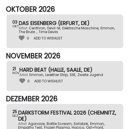
OKTOBER 2026
03
DAS EISENBERG (ERFURT, DE)
OKT
Artist
Centhron,
Devil-M,
Elektrische Maschine,
Emmon,
The Brute :,
Time Devils
0
ADD TO WISHLIST
NOVEMBER 2026
21
HARD BEAT (HALLE, SAALE, DE)
NOV
Artist
Emmon,
Leæther Strip,
SIIE,
Zweite Jugend
0
ADD TO WISHLIST
DEZEMBER 2026
25
DARKSTORM FESTIVAL 2026 (CHEMNITZ,
DEZ
DE)
Artist
Agonoize,
Battle Scream,
Eisfabrik,
Emmon,
Empathy Test,
Frozen Plasma,
Hocico,
Ost+Front,