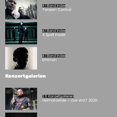
4.1 Band Index
Tension Control
4.1 Band Index
A Spell Inside
4.1 Band Index
Emmon
Konzertgalerien
2.3. Konzertgallerien
Heimataerde – Live WGT 2026