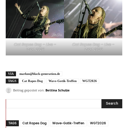
Cat Rapes Dog – Live –
Cat Rapes Dog – Live –
WGT 2026
WGT 2026
VIA
markus@black-generation.de
TAGS
Cat Rapes Dog
Wave-Gotik-Treffen
WGT2026
Beitrag gepostet von:
Bettina Schulze
Search
TAGS
Cat Rapes Dog
Wave-Gotik-Treffen
WGT2026