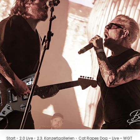
Start
2.0 Live
2.3. Konzertgallerien
Cat Rapes Dog – Live – WGT